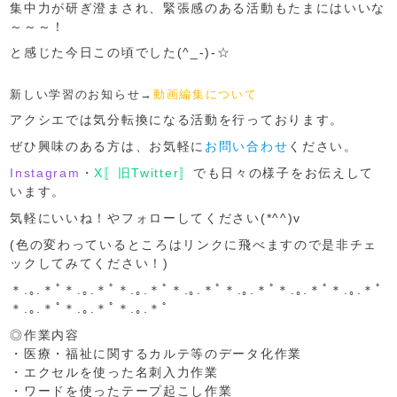
集中力が研ぎ澄まされ、緊張感のある活動もたまにはいいな
～～～！
と感じた今日この頃でした(^_-)-☆
新しい学習のお知らせ→
動画編集について
アクシエでは気分転換になる活動を行っております。
ぜひ興味のある方は、お気軽に
お問い合わせ
ください。
Instagram
・
X〚旧Twitter〛
でも日々の様子をお伝えして
います。
気軽にいいね！やフォローしてください(*^^)v
(色の変わっているところはリンクに飛べますので是非チェ
ックしてみてください！)
＊.｡.＊ﾟ＊.｡.＊ﾟ＊.｡.＊ﾟ＊.｡.＊ﾟ＊.｡.＊ﾟ＊.｡.＊ﾟ＊.｡.＊ﾟ
＊.｡.＊ﾟ＊.｡.＊ﾟ＊.｡.＊ﾟ
◎作業内容
・医療・福祉に関するカルテ等のデータ化作業
・エクセルを使った名刺入力作業
・ワードを使ったテープ起こし作業