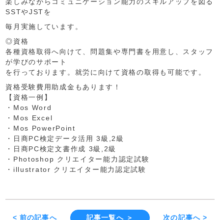
楽しみながらコミュニケーション能力のスキルアップを図る
SSTやJSTを
毎月実施しています。
◎資格
各種資格取得へ向けて、問題集や専門書を用意し、スタッフ
が学びのサポート
を行っております。就労に向けて資格の取得も可能です。
資格受験費用助成金もあります！
【資格一例】
・Mos Word
・Mos Excel
・Mos PowerPoint
・日商PC検定データ活用 3級,2級
・日商PC検定文書作成 3級,2級
・Photoshop クリエイター能力認定試験
・illustrator クリエイター能力認定試験
< 前の記事へ
記事一覧へ ＞
次の記事へ >