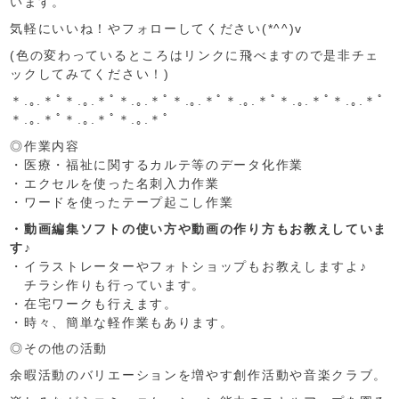
います。
気軽にいいね！やフォローしてください(*^^)v
(色の変わっているところはリンクに飛べますので是非チェ
ックしてみてください！)
＊.｡.＊ﾟ＊.｡.＊ﾟ＊.｡.＊ﾟ＊.｡.＊ﾟ＊.｡.＊ﾟ＊.｡.＊ﾟ＊.｡.＊ﾟ
＊.｡.＊ﾟ＊.｡.＊ﾟ＊.｡.＊ﾟ
◎作業内容
・医療・福祉に関するカルテ等のデータ化作業
・エクセルを使った名刺入力作業
・ワードを使ったテープ起こし作業
・動画編集ソフトの使い方や動画の作り方もお教えしていま
す♪
・イラストレーターやフォトショップもお教えしますよ♪
チラシ作りも行っています。
・在宅ワークも行えます。
・時々、簡単な軽作業もあります。
◎その他の活動
余暇活動のバリエーションを増やす創作活動や音楽クラブ。