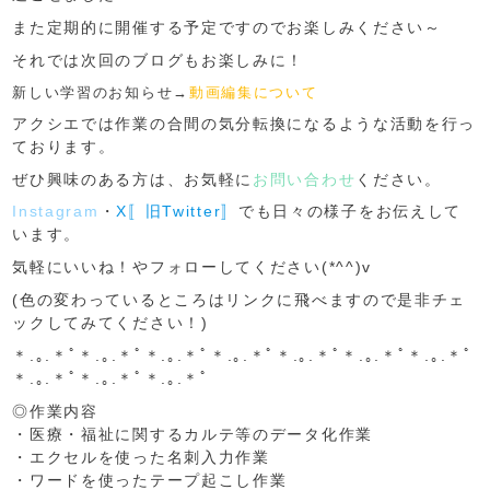
また定期的に開催する予定ですのでお楽しみください～
それでは次回のブログもお楽しみに！
新しい学習のお知らせ→
動画編集について
アクシエでは作業の合間の気分転換になるような活動を行っ
ております。
ぜひ興味のある方は、お気軽に
お問い合わせ
ください。
Instagram
・
X〚旧Twitter〛
でも日々の様子をお伝えして
います。
気軽にいいね！やフォローしてください(*^^)v
(色の変わっているところはリンクに飛べますので是非チェ
ックしてみてください！)
＊.｡.＊ﾟ＊.｡.＊ﾟ＊.｡.＊ﾟ＊.｡.＊ﾟ＊.｡.＊ﾟ＊.｡.＊ﾟ＊.｡.＊ﾟ
＊.｡.＊ﾟ＊.｡.＊ﾟ＊.｡.＊ﾟ
◎作業内容
・医療・福祉に関するカルテ等のデータ化作業
・エクセルを使った名刺入力作業
・ワードを使ったテープ起こし作業