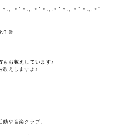
ﾟ＊.｡.＊ﾟ＊.｡.＊ﾟ＊.｡.＊ﾟ＊.｡.＊ﾟ＊.｡.＊ﾟ
化作業
方もお教えしています♪
お教えしますよ♪
活動や音楽クラブ。