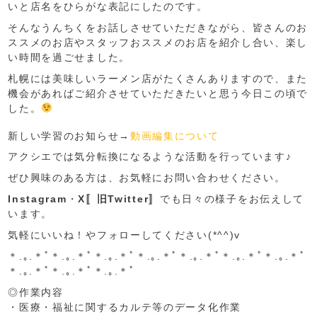
いと店名をひらがな表記にしたのです。
そんなうんちくをお話しさせていただきながら、皆さんのお
ススメのお店やスタッフおススメのお店を紹介し合い、楽し
い時間を過ごせました。
札幌には美味しいラーメン店がたくさんありますので、また
機会があればご紹介させていただきたいと思う今日この頃で
した。
新しい学習のお知らせ→
動画編集について
アクシエでは気分転換になるような活動を行っています♪
ぜひ興味のある方は、お気軽に
お問い合わせ
ください。
Instagram
・
X〚旧Twitter〛
でも日々の様子をお伝えして
います。
気軽にいいね！やフォローしてください(*^^)v
＊.｡.＊ﾟ＊.｡.＊ﾟ＊.｡.＊ﾟ＊.｡.＊ﾟ＊.｡.＊ﾟ＊.｡.＊ﾟ＊.｡.＊ﾟ
＊.｡.＊ﾟ＊.｡.＊ﾟ＊.｡.＊ﾟ
◎作業内容
・医療・福祉に関するカルテ等のデータ化作業