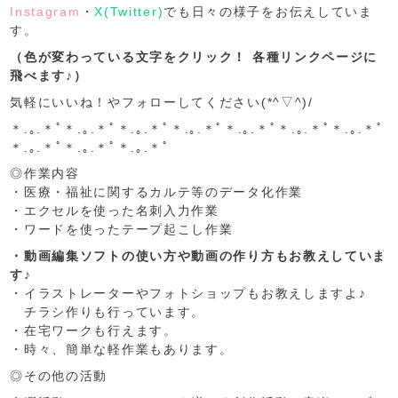
Instagram
・
X(Twitter)
でも日々の様子をお伝えしていま
す。
（色が変わっている文字をクリック！ 各種リンクページに
飛べます♪）
気軽にいいね！やフォローしてください(*^▽^)/
＊.｡.＊ﾟ＊.｡.＊ﾟ＊.｡.＊ﾟ＊.｡.＊ﾟ＊.｡.＊ﾟ＊.｡.＊ﾟ＊.｡.＊ﾟ
＊.｡.＊ﾟ＊.｡.＊ﾟ＊.｡.＊ﾟ
◎作業内容
・医療・福祉に関するカルテ等のデータ化作業
・エクセルを使った名刺入力作業
・ワードを使ったテープ起こし作業
・動画編集ソフトの使い方や動画の作り方もお教えしていま
す♪
・イラストレーターやフォトショップもお教えしますよ♪
チラシ作りも行っています。
・在宅ワークも行えます。
・時々、簡単な軽作業もあります。
◎その他の活動