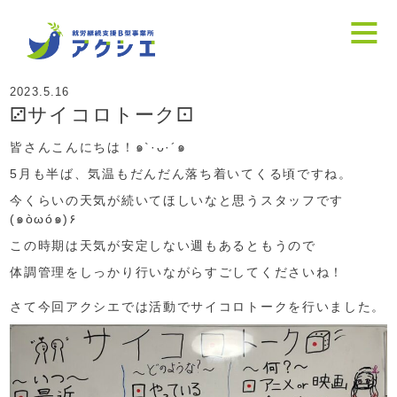
2023.5.16
⚂サイコロトーク⚀
皆さんこんにちは！๑`·ᴗ·´๑
5月も半ば、気温もだんだん落ち着いてくる頃ですね。
今くらいの天気が続いてほしいなと思うスタッフです
(๑òωó๑)۶
この時期は天気が安定しない週もあるともうので
体調管理をしっかり行いながらすごしてくださいね！
さて今回アクシエでは活動でサイコロトークを行いました。