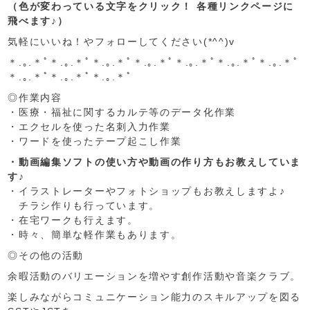
（色が変わっている文字をクリック！ 各種リンクページに
飛べます♪）
気軽にいいね！やフォローしてください(*^^)v
＊.｡.＊ﾟ＊.｡.＊ﾟ＊.｡.＊ﾟ＊.｡.＊ﾟ＊.｡.＊ﾟ＊.｡.＊ﾟ＊.｡.＊ﾟ
＊.｡.＊ﾟ＊.｡.＊ﾟ＊.｡.＊ﾟ
◎作業内容
・医療・福祉に関するカルテ等のデータ化作業
・エクセルを使った名刺入力作業
・ワードを使ったテープ起こし作業
・動画編集ソフトの使い方や動画の作り方もお教えしていま
す♪
・イラストレーターやフォトショップもお教えしますよ♪
チラシ作りも行っています。
・在宅ワークも行えます。
・時々、簡単な軽作業もあります。
◎その他の活動
余暇活動のバリエーションを増やす創作活動や音楽クラブ。
楽しみながらコミュニケーション能力のスキルアップを図る